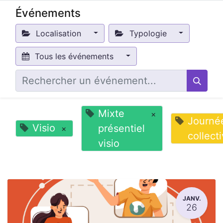
Événements
Localisation
Typologie
Tous les événements
Mixte
×
Journé
Visio
présentiel
×
collect
visio
JANV.
26