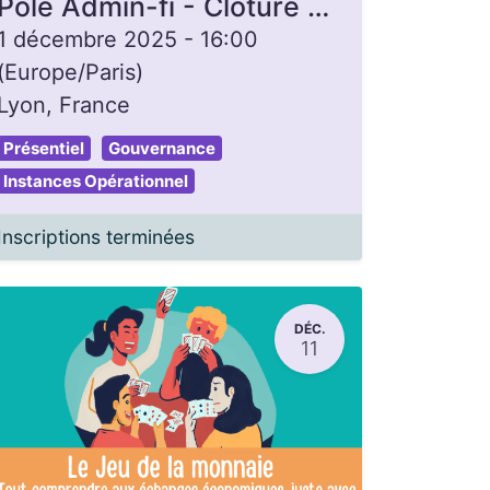
Pôle Admin-fi - Clôture de caisse
1 décembre 2025
-
16:00
(
Europe/Paris
)
Lyon
,
France
Présentiel
Gouvernance
Instances Opérationnel
Inscriptions terminées
DÉC.
11