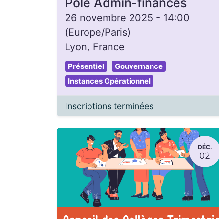
Pôle Admin-finances
26 novembre 2025
-
14:00
(
Europe/Paris
)
Lyon
,
France
Présentiel
Gouvernance
Instances Opérationnel
Inscriptions terminées
DÉC.
02