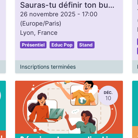
Sauras-tu définir ton budget perso ?
26 novembre 2025
-
17:00
(
Europe/Paris
)
Lyon
,
France
Présentiel
Educ Pop
Stand
Inscriptions terminées
DÉC.
10