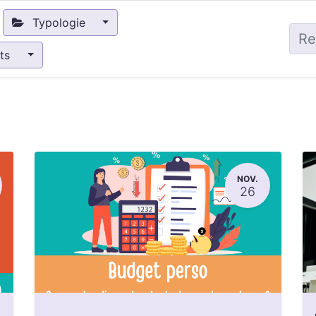
Typologie
nts
NOV.
26