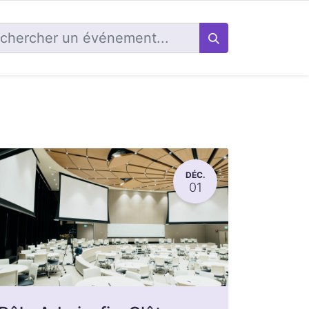
DÉC.
01