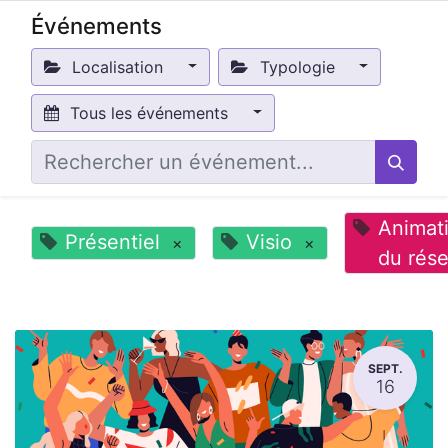
Événements
Localisation
Typologie
Tous les événements
Animat
Présentiel
Visio
×
×
du rés
SEPT.
16