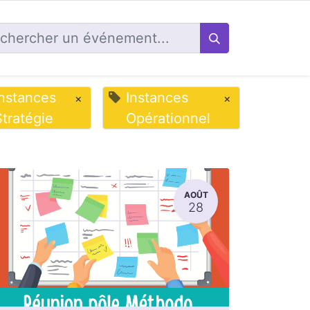
Instances
Instances
×
×
Stratégie
Opérationnel
AOÛT
28