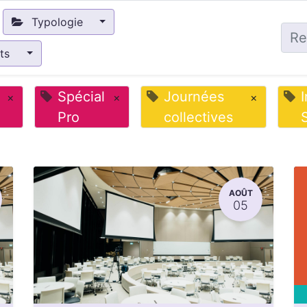
Typologie
nts
Spécial
Journées
×
×
×
Pro
collectives
AOÛT
05