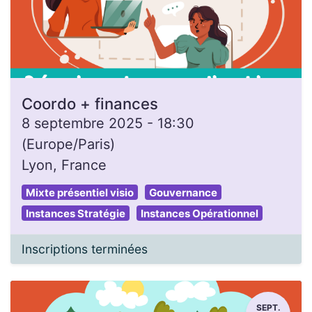
Coordo + finances
8 septembre 2025
-
18:30
(
Europe/Paris
)
Lyon
,
France
Mixte présentiel visio
Gouvernance
Instances Stratégie
Instances Opérationnel
Inscriptions terminées
SEPT.