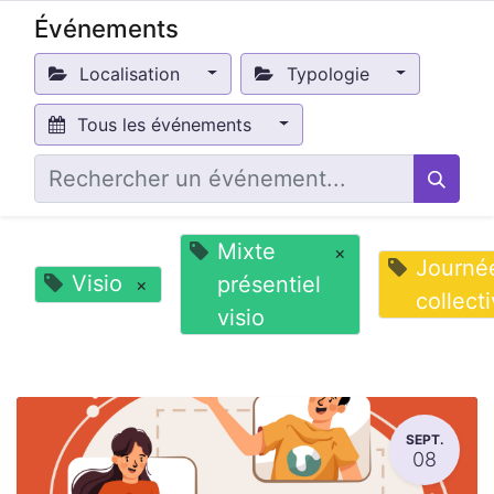
Événements
Localisation
Typologie
Tous les événements
Mixte
×
Journé
Visio
présentiel
×
collect
visio
SEPT.
08