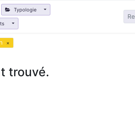
Typologie
nts
n
×
 trouvé.