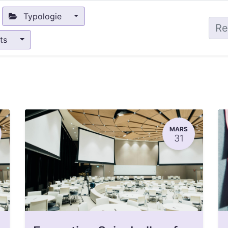
Typologie
nts
MARS
31