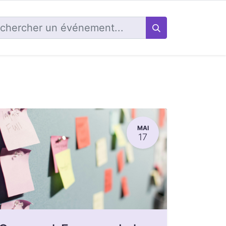
MAI
17