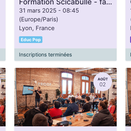
Formation Scicabulle - facilitation d'ateliers de réflexion / sensibilisation
31 mars 2025
-
08:45
(
Europe/Paris
)
Lyon
,
France
Educ Pop
Inscriptions terminées
AOÛT
02