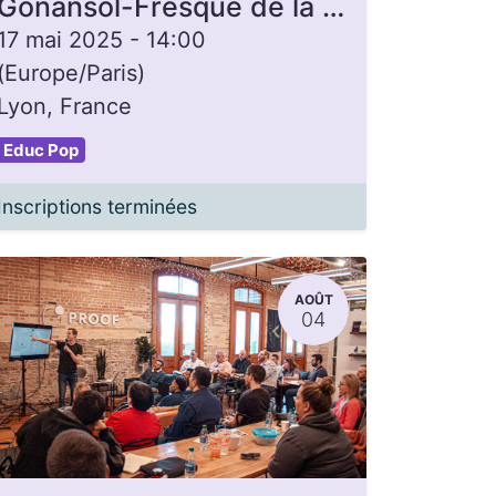
Gonansol-Fresque de la monnaie
17 mai 2025
-
14:00
(
Europe/Paris
)
Lyon
,
France
Educ Pop
Inscriptions terminées
AOÛT
04