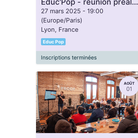
Éduc'Pop - réunion préalable à la formation d'animateurice
27 mars 2025
-
19:00
(
Europe/Paris
)
Lyon
,
France
Educ Pop
Inscriptions terminées
AOÛT
01