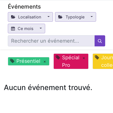
Événements
Localisation
Typologie
Ce mois
Spécial
Jour
×
Présentiel
×
Pro
colle
Aucun événement trouvé.