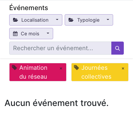
Événements
Localisation
Typologie
Ce mois
Animation
Journées
×
×
du réseau
collectives
Aucun événement trouvé.