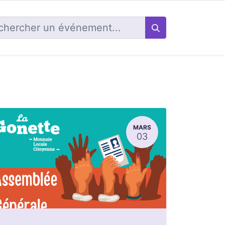
MARS
03