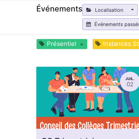
Événements
Localisation
Événements pass
Présentiel
Instances St
×
JUIL.
02