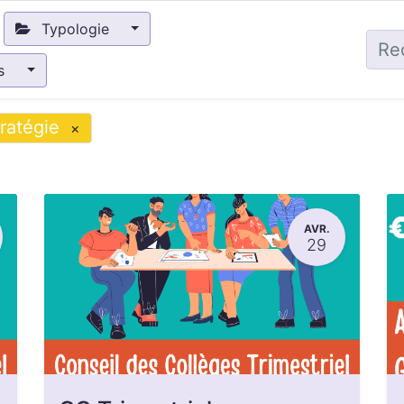
Typologie
és
ratégie
×
AVR.
29