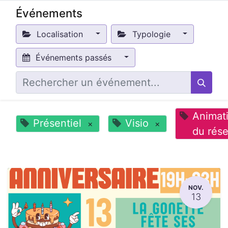
Événements
Localisation
Typologie
Événements passés
Animat
Présentiel
Visio
×
×
du rés
NOV.
13