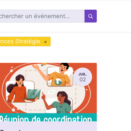
ances Stratégie
×
JUIL.
02