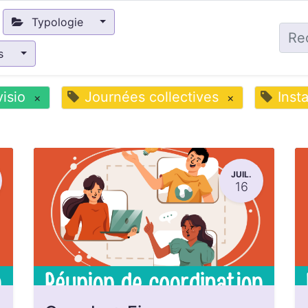
Typologie
és
visio
Journées collectives
Inst
×
×
JUIL.
16