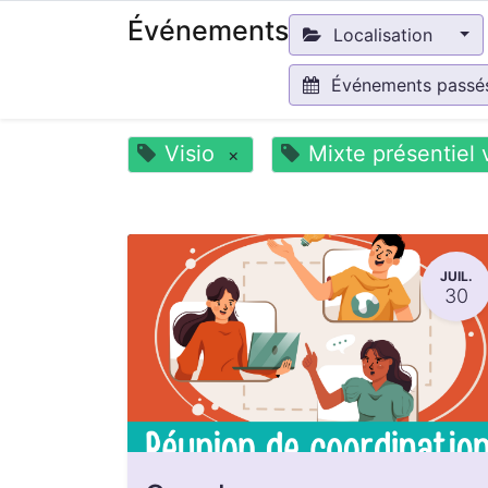
Événements
Localisation
Événements pass
Visio
Mixte présentiel 
×
JUIL.
30