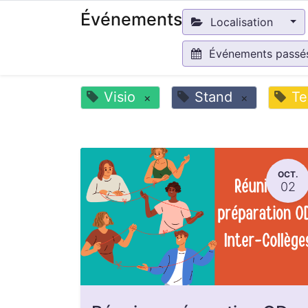
Événements
Localisation
Événements pass
Visio
Stand
Te
×
×
OCT.
02