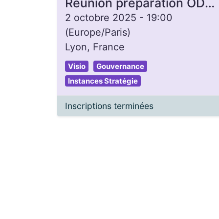
Réunion préparation ODJ inter-collèges
2 octobre 2025
-
19:00
(
Europe/Paris
)
Lyon
,
France
Visio
Gouvernance
Instances Stratégie
Inscriptions terminées