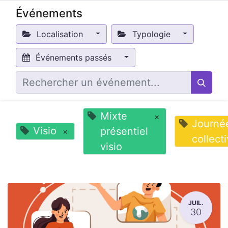
Événements
Localisation
Typologie
Événements passés
Mixte
×
Journé
Visio
présentiel
×
collect
visio
JUIL.
30