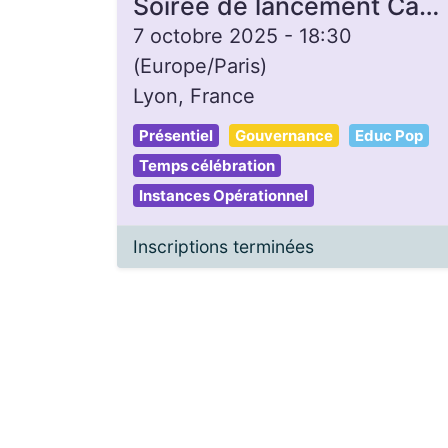
Soirée de lancement Campagne de dons - Gon'Heure
7 octobre 2025
-
18:30
(
Europe/Paris
)
Lyon
,
France
Présentiel
Gouvernance
Educ Pop
Temps célébration
Instances Opérationnel
Inscriptions terminées