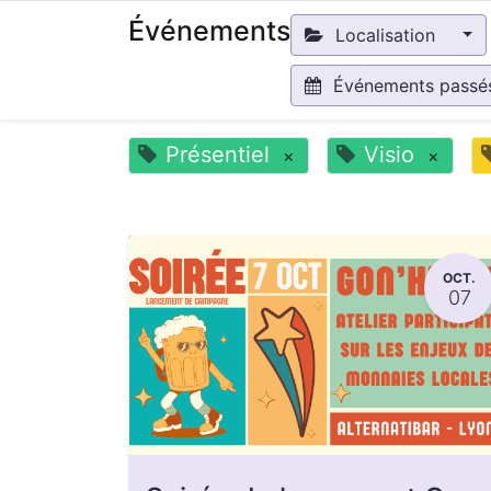
Événements
Localisation
Événements pass
Présentiel
Visio
×
×
OCT.
07