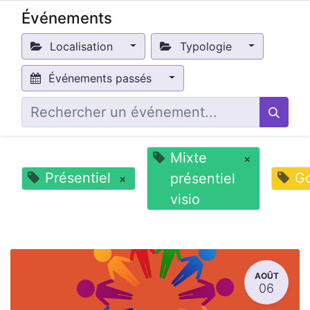
Événements
Localisation
Typologie
Événements passés
Mixte
×
Présentiel
G
présentiel
×
visio
AOÛT
06