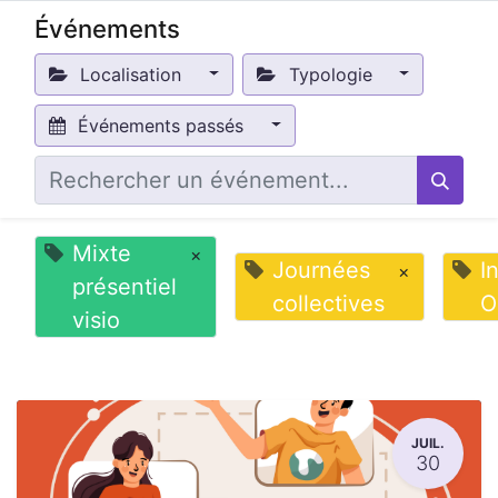
Événements
Localisation
Typologie
Événements passés
Mixte
×
Journées
I
×
présentiel
collectives
O
visio
JUIL.
30