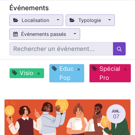
Événements
Localisation
Typologie
Événements passés
Educ
Spécial
×
×
Visio
×
Pop
Pro
JUIL.
07