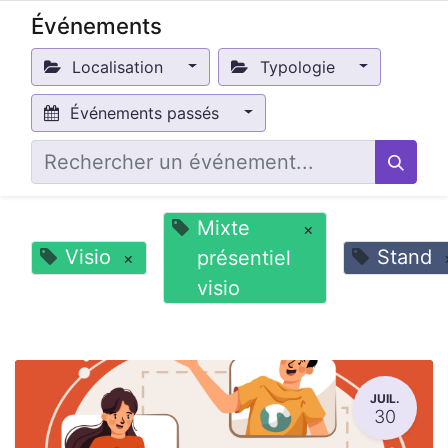
Événements
Localisation
Typologie
Événements passés
Mixte
×
Visio
Stand
présentiel
×
visio
JUIL.
30