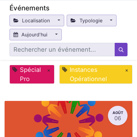
Événements
Localisation
Typologie
Aujourd'hui
Spécial
Instances
×
×
Pro
Opérationnel
AOÛT
06