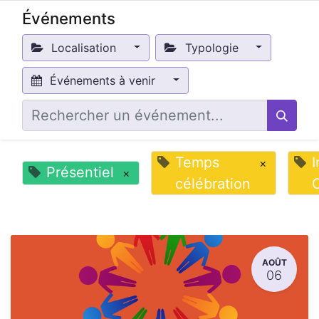
Événements
Localisation
Typologie
Événements à venir
Temps
I
×
Présentiel
×
célébration
AOÛT
06