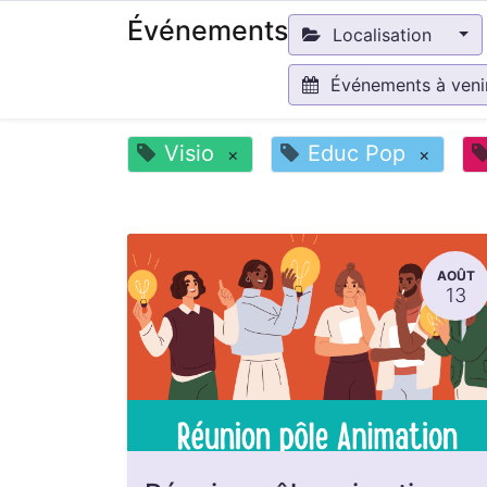
Événements
Localisation
Événements à ven
Visio
Educ Pop
×
×
AOÛT
13