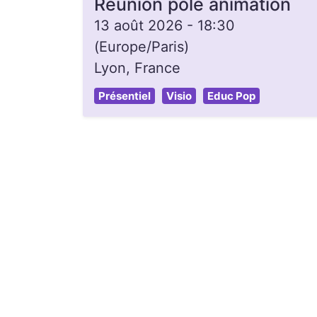
Réunion pôle animation
13 août 2026
-
18:30
(
Europe/Paris
)
Lyon
,
France
Présentiel
Visio
Educ Pop