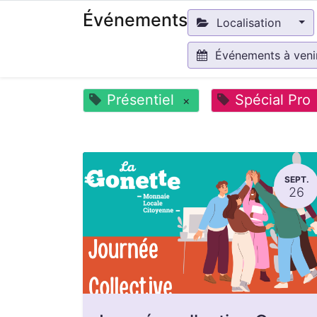
Événements
Localisation
Événements à ven
Présentiel
Spécial Pro
×
SEPT.
26