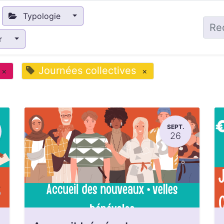
Typologie
ir
Journées collectives
×
×
SEPT.
26