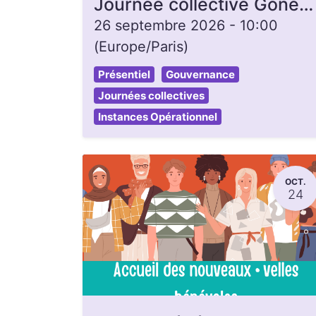
Journée collective Gonette, ouverte à toutes et tous
26 septembre 2026
-
10:00
(
Europe/Paris
)
Présentiel
Gouvernance
Journées collectives
Instances Opérationnel
OCT.
24