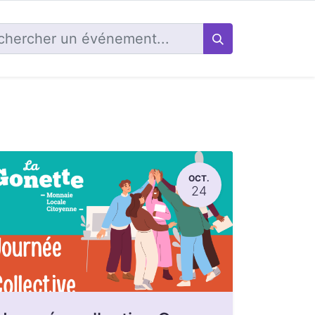
OCT.
24