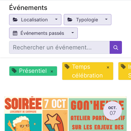
Événements
Localisation
Typologie
Événements passés
Temps
I
×
Présentiel
×
célébration
S
OCT.
07