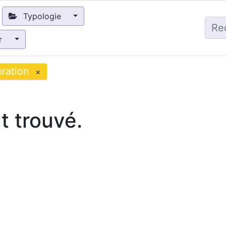
Typologie
ir
ration
×
 trouvé.