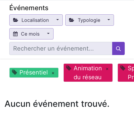
Événements
Localisation
Typologie
Ce mois
Animation
Sp
×
Présentiel
×
du réseau
P
Aucun événement trouvé.