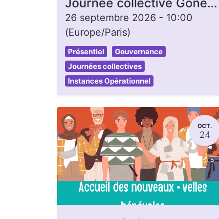
Journée collective Gonette, ouverte à toutes et tous
26 septembre 2026
-
10:00
(
Europe/Paris
)
Présentiel
Gouvernance
Journées collectives
Instances Opérationnel
OCT.
24