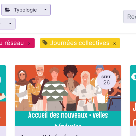
Typologie
ir
u réseau
Journées collectives
×
×
SEPT.
26