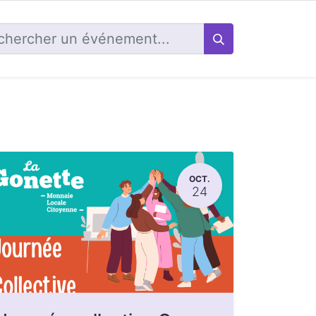
OCT.
24