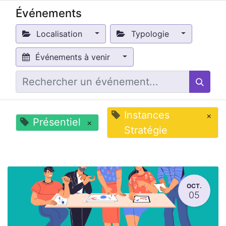
Événements
Localisation
Typologie
Événements à venir
Instances
×
Présentiel
×
Stratégie
OCT.
05