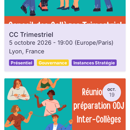
CC Trimestriel
5 octobre 2026
-
19:00
(
Europe/Paris
)
Lyon
,
France
Présentiel
Gouvernance
Instances Stratégie
OCT.
19