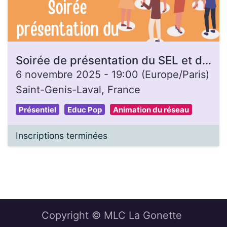
Soirée de présentation du SEL et de la monnaie locale
6 novembre 2025
-
19:00
(
Europe/Paris
)
Saint-Genis-Laval
,
France
Présentiel
Educ Pop
Animation du réseau
Inscriptions terminées
Copyright © MLC La Gonette