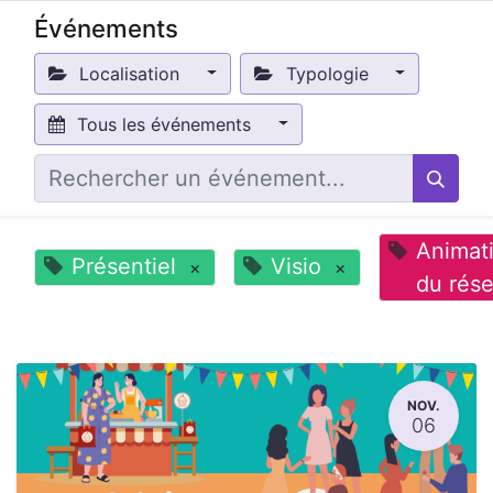
Événements
Localisation
Typologie
Tous les événements
Animat
Présentiel
Visio
×
×
du rés
NOV.
06