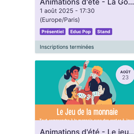
Animations d'été - La Gon'heure
1 août 2025
-
17:30
(
Europe/Paris
)
Présentiel
Educ Pop
Stand
Inscriptions terminées
AOÛT
23
Animations d'été - Le jeu de la m