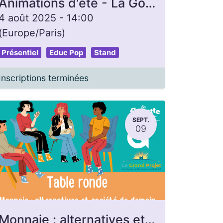
Animations d'été - La Gon'heure
4 août 2025
-
14:00
(
Europe/Paris
)
Présentiel
Educ Pop
Stand
Inscriptions terminées
SEPT.
09
Monnaie : alternatives et société de demain