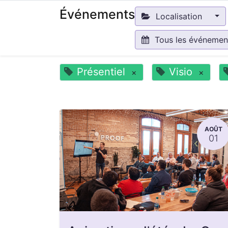
Événements
Localisation
Tous les événeme
Présentiel
Visio
×
×
AOÛT
01