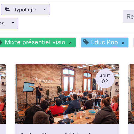
Typologie
nts
Mixte présentiel visio
Educ Pop
×
×
AOÛT
02