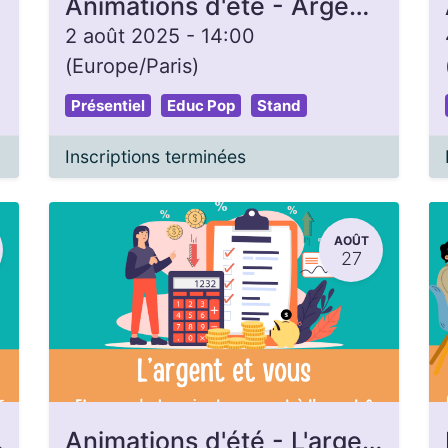
Animations d'été - Argent, Briques & Carbone
2 août 2025
-
14:00
(
Europe/Paris
)
Présentiel
Educ Pop
Stand
Inscriptions terminées
AOÛT
27
onnaie
Animations d'été - L'argent et vous