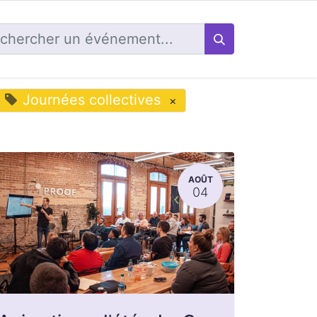
Journées collectives
×
AOÛT
04