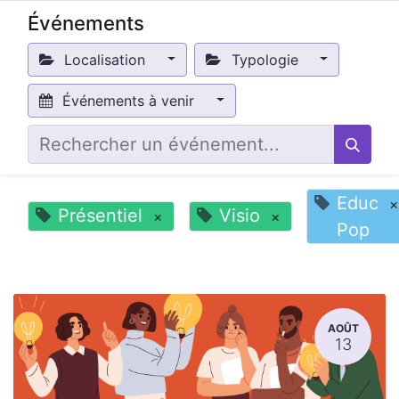
Événements
Localisation
Typologie
Événements à venir
Educ
×
Présentiel
Visio
×
×
Pop
AOÛT
13