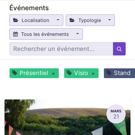
Événements
Localisation
Typologie
Tous les événements
Présentiel
Visio
Stand
×
×
MARS
21