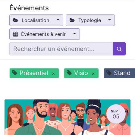
Événements
Localisation
Typologie
Événements à venir
Présentiel
Visio
Stand
×
×
SEPT.
05