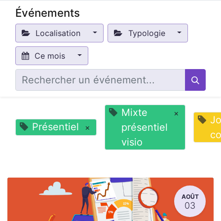
Événements
Localisation
Typologie
Ce mois
Mixte
×
Jo
Présentiel
présentiel
×
co
visio
AOÛT
03