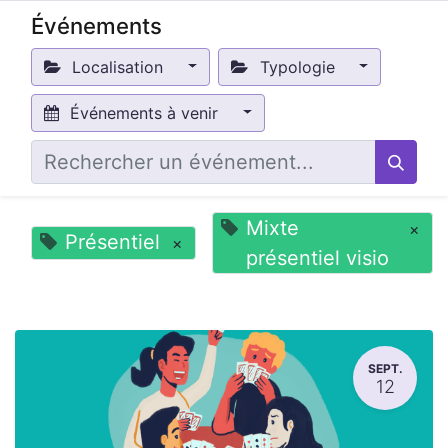
Événements
Localisation
Typologie
Événements à venir
Mixte
×
Présentiel
×
présentiel visio
SEPT.
12