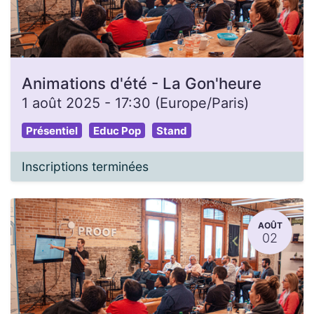
Animations d'été - La Gon'heure
1 août 2025
-
17:30
(
Europe/Paris
)
Présentiel
Educ Pop
Stand
Inscriptions terminées
AOÛT
02