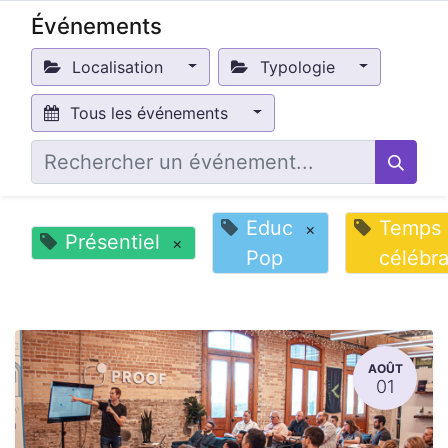
Événements
Localisation
Typologie
Tous les événements
Educ
Temps
×
Présentiel
×
Pop
célébra
AOÛT
01