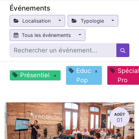
Événements
Localisation
Typologie
Tous les événements
Educ
Spécial
×
Présentiel
×
Pop
Pro
AOÛT
01