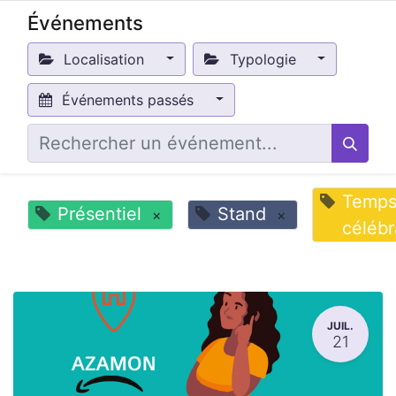
Événements
Localisation
Typologie
Événements passés
Temp
Présentiel
Stand
×
×
célébr
JUIL.
21