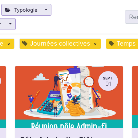
Typologie
ir
e
Journées collectives
Temps 
×
×
SEPT.
01