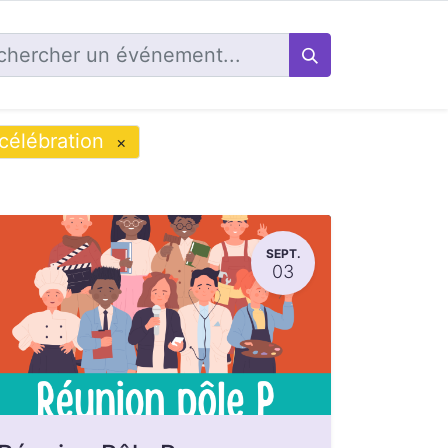
célébration
×
SEPT.
03