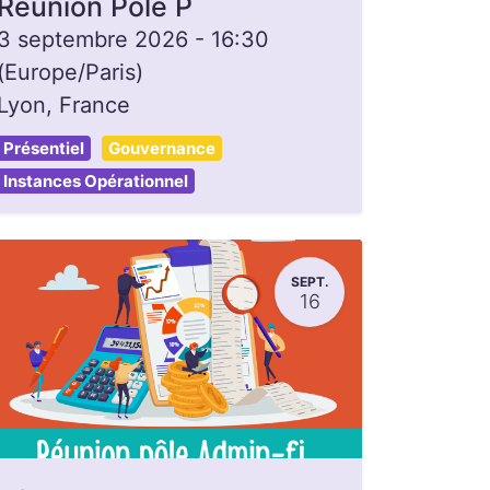
Réunion Pôle P
3 septembre 2026
-
16:30
(
Europe/Paris
)
Lyon
,
France
Présentiel
Gouvernance
Instances Opérationnel
SEPT.
16