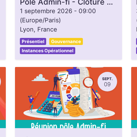
Pôle Admin-fi - Clôture de caisse
1 septembre 2026
-
09:00
(
Europe/Paris
)
Lyon
,
France
Présentiel
Gouvernance
Instances Opérationnel
SEPT.
09