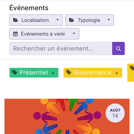
Événements
Localisation
Typologie
Événements à venir
Présentiel
Gouvernance
×
×
AOÛT
14