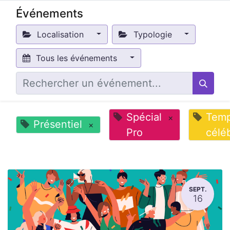
Événements
Localisation
Typologie
Tous les événements
Spécial
Tem
×
Présentiel
×
Pro
célé
SEPT.
16