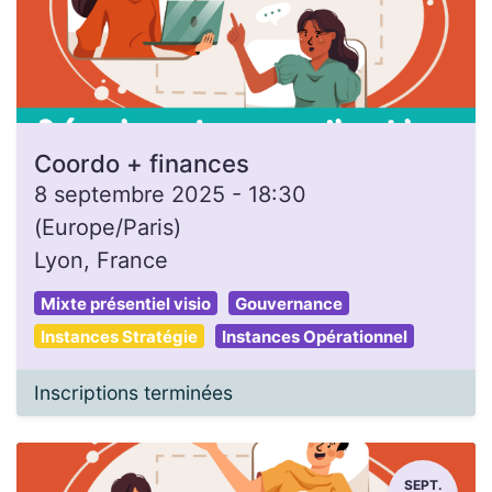
Coordo + finances
8 septembre 2025
-
18:30
(
Europe/Paris
)
Lyon
,
France
Mixte présentiel visio
Gouvernance
Instances Stratégie
Instances Opérationnel
Inscriptions terminées
SEPT.