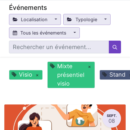
Événements
Localisation
Typologie
Tous les événements
Mixte
×
Visio
Stand
présentiel
×
visio
SEPT.
08