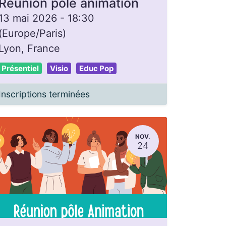
Réunion pôle animation
13 mai 2026
-
18:30
(
Europe/Paris
)
Lyon
,
France
Présentiel
Visio
Educ Pop
Inscriptions terminées
NOV.
24