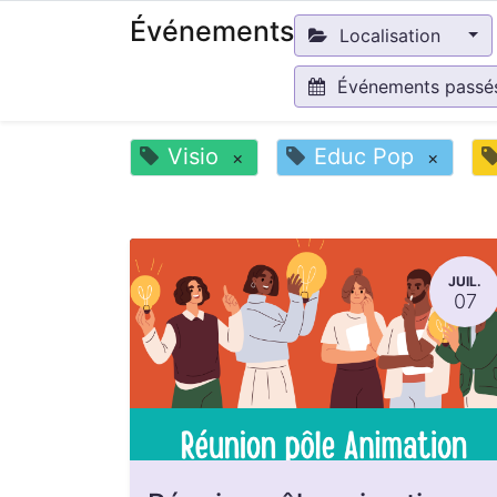
Événements
Localisation
Événements pass
Visio
Educ Pop
×
×
JUIL.
07