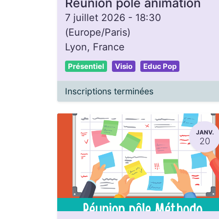
Réunion pôle animation
7 juillet 2026
-
18:30
(
Europe/Paris
)
Lyon
,
France
Présentiel
Visio
Educ Pop
Inscriptions terminées
JANV.
20