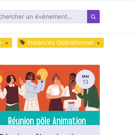
e
Instances Opérationnel
×
×
MAI
13