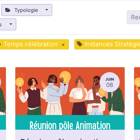
Typologie
és
Temps célébration
Instances Stratégi
×
JUIN
08