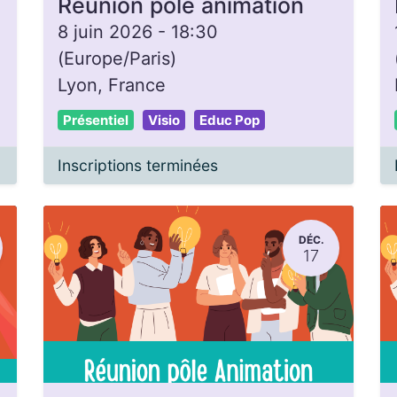
Réunion pôle animation
8 juin 2026
-
18:30
(
Europe/Paris
)
Lyon
,
France
Présentiel
Visio
Educ Pop
Inscriptions terminées
DÉC.
17