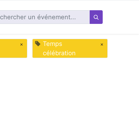
Temps
×
×
célébration