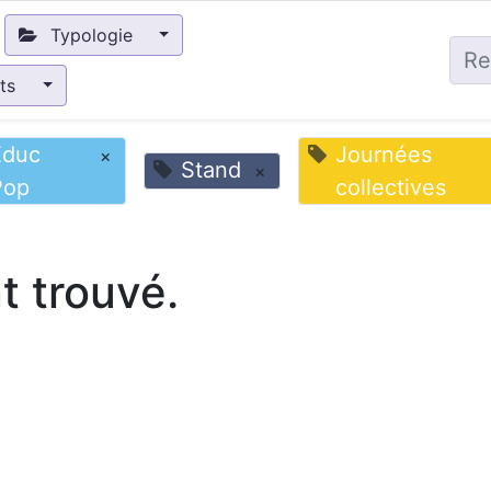
Typologie
nts
Educ
Journées
×
Stand
×
Pop
collectives
 trouvé.