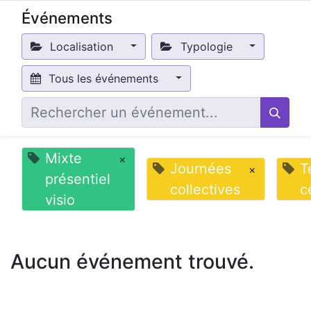
Événements
Localisation
Typologie
Tous les événements
Mixte
×
Journées
T
×
présentiel
collectives
c
visio
Aucun événement trouvé.