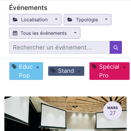
Événements
Localisation
Typologie
Tous les événements
Educ
Spécial
×
×
Stand
×
Pop
Pro
MARS
27