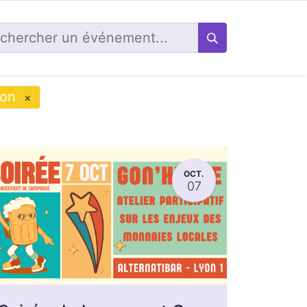
ion
×
OCT.
07