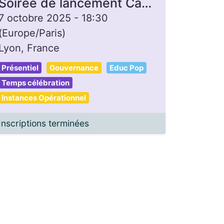
Soirée de lancement Campagne de dons - Gon'Heure
7 octobre 2025
-
18:30
(
Europe/Paris
)
Lyon
,
France
Présentiel
Gouvernance
Educ Pop
Temps célébration
Instances Opérationnel
Inscriptions terminées