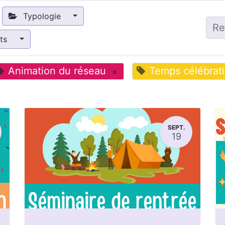
Typologie
nts
Animation du réseau
Temps célébrat
×
SEPT.
19