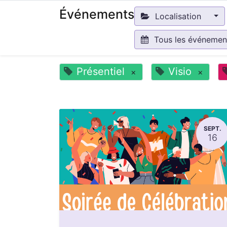
Événements
Localisation
Tous les événeme
Présentiel
Visio
×
×
SEPT.
16