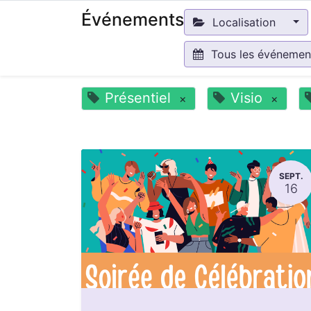
Événements
Localisation
Tous les événeme
Présentiel
Visio
×
×
SEPT.
16