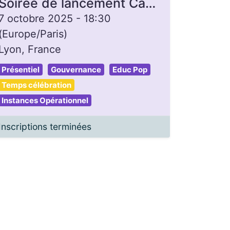
Soirée de lancement Campagne de dons - Gon'Heure
7 octobre 2025
-
18:30
(
Europe/Paris
)
Lyon
,
France
Présentiel
Gouvernance
Educ Pop
Temps célébration
Instances Opérationnel
Inscriptions terminées