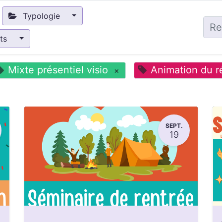
Typologie
nts
Mixte présentiel visio
Animation du r
×
SEPT.
19