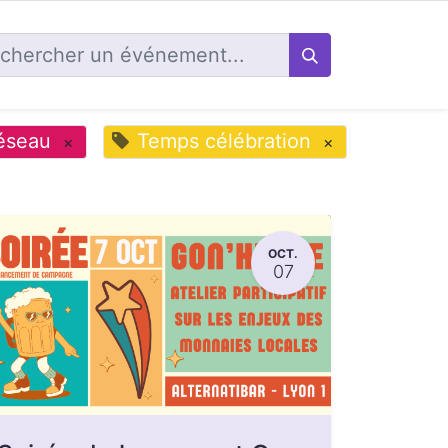
éseau
Temps célébration
×
×
OCT.
07