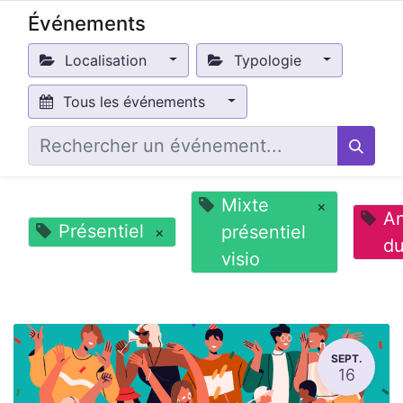
Événements
Localisation
Typologie
Tous les événements
Mixte
×
An
Présentiel
présentiel
×
du
visio
SEPT.
16