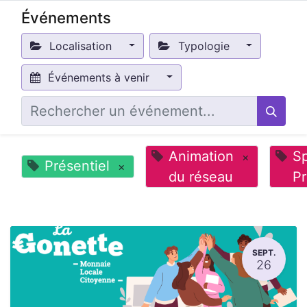
Événements
Localisation
Typologie
Événements à venir
Animation
Sp
×
Présentiel
×
du réseau
P
SEPT.
26